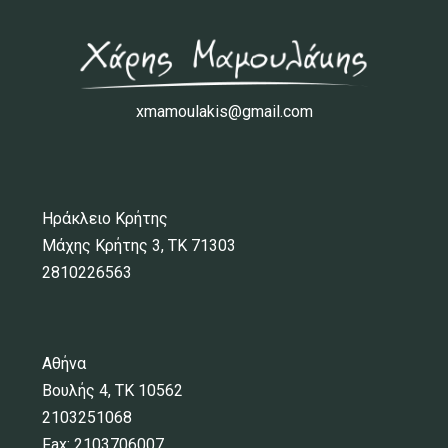
xmamoulakis@gmail.com
Ηράκλειο Κρήτης
Μάχης Κρήτης 3, ΤΚ 71303
2810226563
Αθήνα
Βουλής 4, ΤΚ 10562
2103251068
Fax: 2103706007