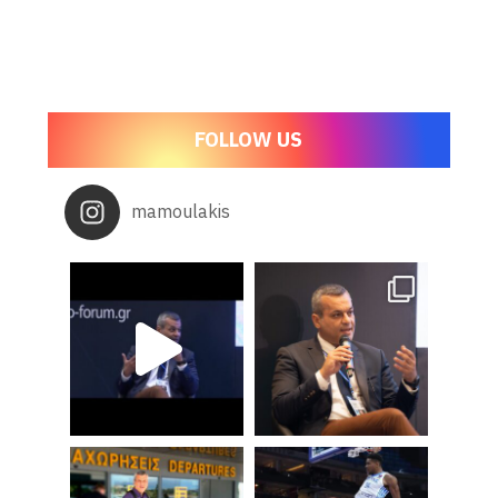
FOLLOW US
mamoulakis