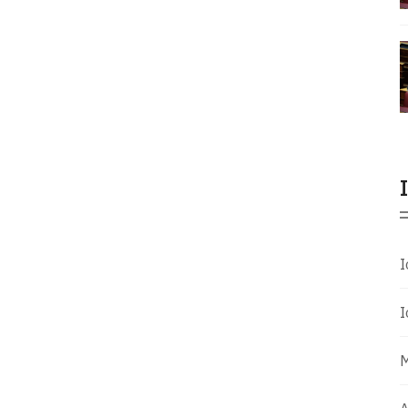
Ι
Ι
Μ