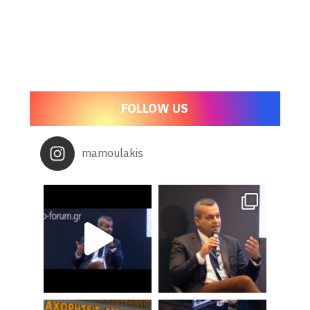
FOLLOW US
mamoulakis