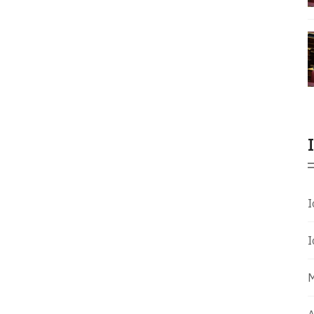
Ι
Ι
Μ