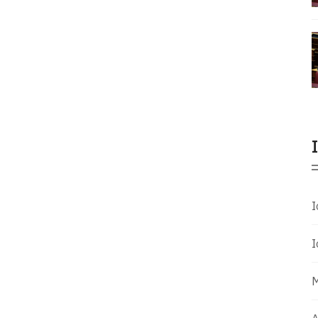
Ι
Ι
Μ