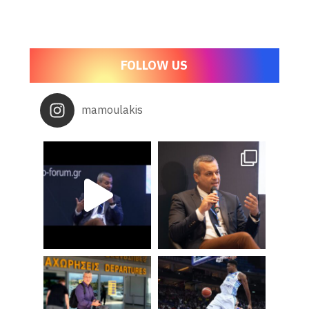
FOLLOW US
mamoulakis