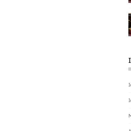
Ι
Ι
Μ