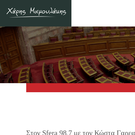
Στον Sfera 98,7 με τον Κώστα Γαρε