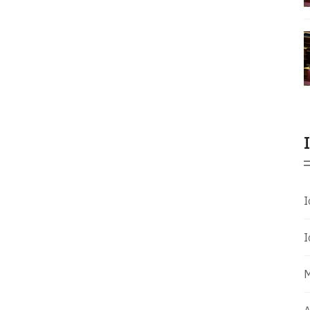
Ι
Ι
Μ