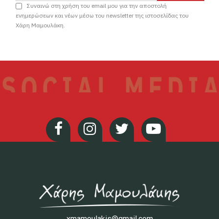
Συναινώ στη χρήση του email μου για την αποστολή
ενημερώσεων και νέων μέσω του newsletter της ιστοσελίδας του
Χάρη Μαμουλάκη.
xmamoulakis@gmail.com