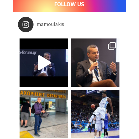
FOLLOW US
mamoulakis