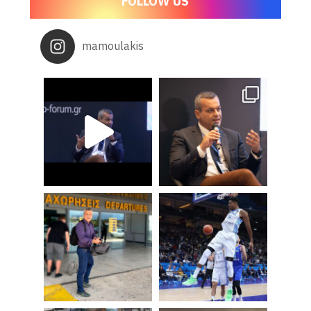
FOLLOW US
mamoulakis