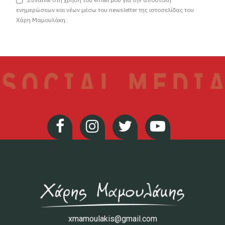
ενημερώσεων και νέων μέσω του newsletter της ιστοσελίδας του
Χάρη Μαμουλάκη.
xmamoulakis@gmail.com