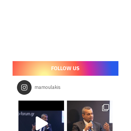
FOLLOW US
mamoulakis