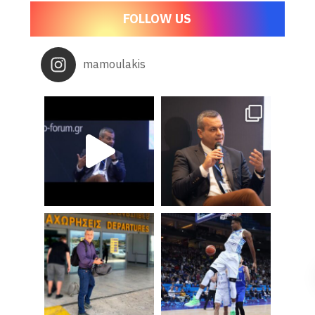
FOLLOW US
mamoulakis