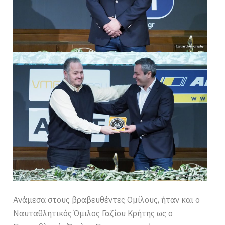
Ανάμεσα στους βραβευθέντες Ομίλους, ήταν και ο
Ναυταθλητικός Όμιλος Γαζίου Κρήτης ως ο