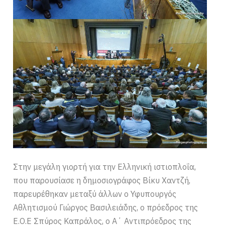
Στην μεγάλη γιορτή για την Ελληνική ιστιοπλοΐα,
που παρουσίασε η δημοσιογράφος Βίκυ Χαντζή,
παρευρέθηκαν μεταξύ άλλων ο Υφυπουργός
Αθλητισμού Γιώργος Βασιλειάδης, ο πρόεδρος της
Ε.Ο.Ε Σπύρος Καπράλος, ο Α΄ Αντιπρόεδρος της