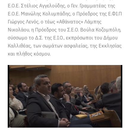
Ε.Ο.Ε. Στέλιος Αγγελούδης, ο Γεν. Γραμματέας της
Ε.Ο.Ε. Μανώλης Κολυμπάδης, ο Πρόεδρος της Ε.ΦΙ.Π
Γιώργος Λενός, ο τέως «Αθάνατος» Λάμπης
Νικολάου, η Πρόεδρος του Σ.Ε.Ο. Βούλα Κοζομπόλη,
σύσσωμο το Δ.Σ. της Ε.Ι.Ο., εκπρόσωποι του Δήμου
Καλλιθέας, των σωμάτων ασφαλείας, της Εκκλησίας
και πλήθος κόσμου.