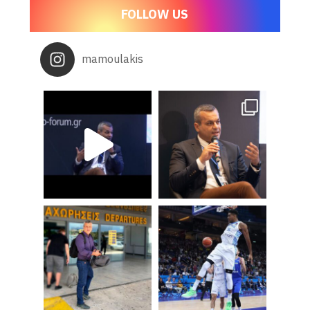
FOLLOW US
mamoulakis