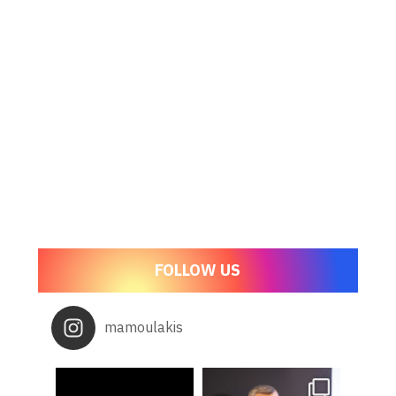
FOLLOW US
mamoulakis