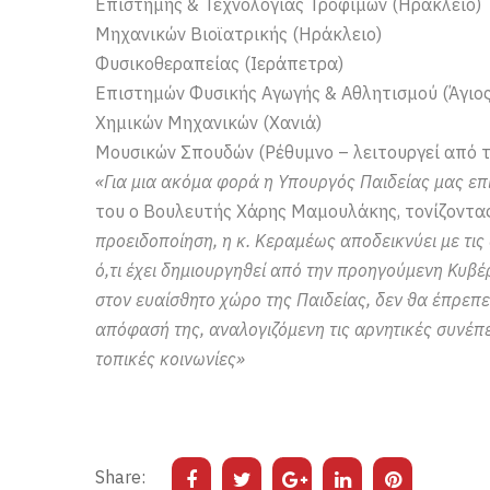
Επιστήμης & Τεχνολογίας Τροφίμων (Ηράκλειο)
Μηχανικών Βιοϊατρικής (Ηράκλειο)
Φυσικοθεραπείας (Ιεράπετρα)
Επιστημών Φυσικής Αγωγής & Αθλητισμού (Άγιος
Χημικών Μηχανικών (Χανιά)
Μουσικών Σπουδών (Ρέθυμνο – λειτουργεί από 
«Για μια ακόμα φορά η Υπουργός Παιδείας μας επ
του ο Βουλευτής Χάρης Μαμουλάκης, τονίζοντα
προειδοποίηση, η κ. Κεραμέως αποδεικνύει με τις 
ό,τι έχει δημιουργηθεί από την προηγούμενη Κυβέρ
στον ευαίσθητο χώρο της Παιδείας, δεν θα έπρεπε
απόφασή της, αναλογιζόμενη τις αρνητικές συνέπει
τοπικές κοινωνίες»
Share: