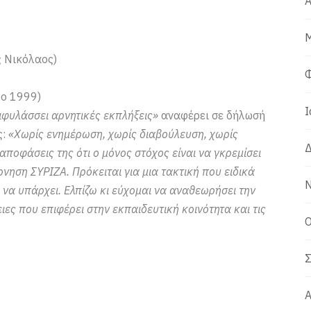
Α
Μ
 Νικόλαος)
Φ
το 1999)
Ι
ιφυλάσσει αρνητικές εκπλήξεις»
αναφέρει σε δήλωσή
ς:
«Χωρίς ενημέρωση, χωρίς διαβούλευση, χωρίς
Δ
αποφάσεις της ότι ο μόνος στόχος είναι να γκρεμίσει
νηση ΣΥΡΙΖΑ. Πρόκειται για μια τακτική που ειδικά
Ν
 να υπάρχει. Ελπίζω κι εύχομαι να αναθεωρήσει την
ες που επιφέρει στην εκπαιδευτική κοινότητα και τις
Ο
Σ
Α