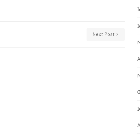
Ι
Ι
Next Post
Μ
Α
Μ
Φ
Ι
Δ