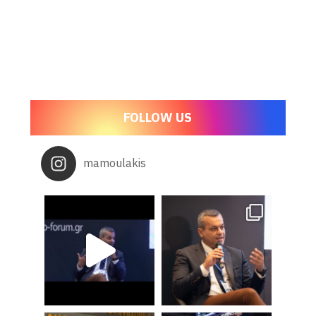
FOLLOW US
mamoulakis