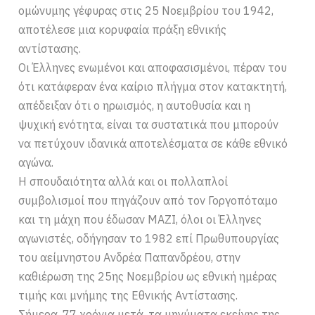
ομώνυμης γέφυρας στις 25 Νοεμβρίου του 1942,
αποτέλεσε μια κορυφαία πράξη εθνικής
αντίστασης.
Οι Έλληνες ενωμένοι και αποφασισμένοι, πέραν του
ότι κατάφεραν ένα καίριο πλήγμα στον κατακτητή,
απέδειξαν ότι ο ηρωισμός, η αυτοθυσία και η
ψυχική ενότητα, είναι τα συστατικά που μπορούν
να πετύχουν ιδανικά αποτελέσματα σε κάθε εθνικό
αγώνα.
Η σπουδαιότητα αλλά και οι πολλαπλοί
συμβολισμοί που πηγάζουν από τον Γοργοπόταμο
και τη μάχη που έδωσαν ΜΑΖΙ, όλοι οι Έλληνες
αγωνιστές, οδήγησαν το 1982 επί Πρωθυπουργίας
του αείμνηστου Ανδρέα Παπανδρέου, στην
καθιέρωση της 25ης Νοεμβρίου ως εθνική ημέρας
τιμής και μνήμης της Εθνικής Αντίστασης.
Σήμερα, 77 χρόνια μετά, τα μηνύματα εκείνης της