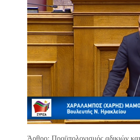
Άρθρο: Προϋπολογισμός αδικιών κα