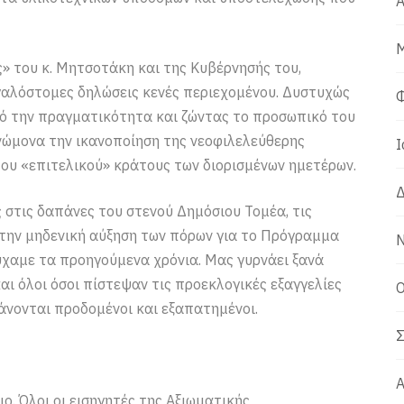
Α
Μ
ς» του κ. Μητσοτάκη και της Κυβέρνησής του,
εγαλόστομες δηλώσεις κενές περιεχομένου. Δυστυχώς
Φ
πό την πραγματικότητα και ζώντας το προσωπικό του
νώμονα την ικανοποίηση της νεοφιλελεύθερης
Ι
ου «επιτελικού» κράτους των διορισμένων ημετέρων.
Δ
ς στις δαπάνες του στενού Δημόσιου Τομέα, τις
ι την μηδενική αύξηση των πόρων για το Πρόγραμμα
Ν
χαμε τα προηγούμενα χρόνια. Μας γυρνάει ξανά
και όλοι όσοι πίστεψαν τις προεκλογικές εξαγγελίες
Ο
νονται προδομένοι και εξαπατημένοι.
Σ
Α
ο. Όλοι οι εισηγητές της Αξιωματικής