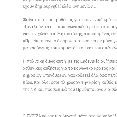
έχουν δημιουργηθεί ελέω μνημονίων…
Φαίνεται ότι οι προθέσεις για «κοινωνικό κράτο
εξαντλούνται σε επικοινωνιακά τερτίπια και μ
για την χώρα, ο κ. Μητσοτάκης, αποκομμένος α
«Πρωθυπουργικό όνειρο», αποφασίζει με μόνο γ
ματαιοδοξίας του κόμματός του και του σπάταλ
Η πολιτική όμως αυτή, με τις μηδενικές αυξήσει
ασθενικές αυξήσεις για το κοινωνικό κράτος κα
Δημοσίων Επενδύσεων, ναρκοθετεί όλα όσα πετύ
πίσω. Και όλοι όσοι πλήρωσαν την κρίση, καθώς 
της ΝΔ και προσωπικά του Πρωθυπουργού, αισθά
Ο ΣΥΡΙΖΑ έδωσε μια δυνατή μάχη στο Κοινοβούλι