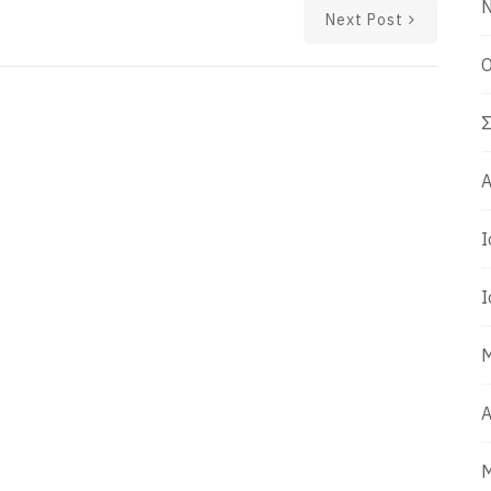
Ν
Next Post
Ο
Σ
Α
Ι
Ι
Μ
Α
Μ