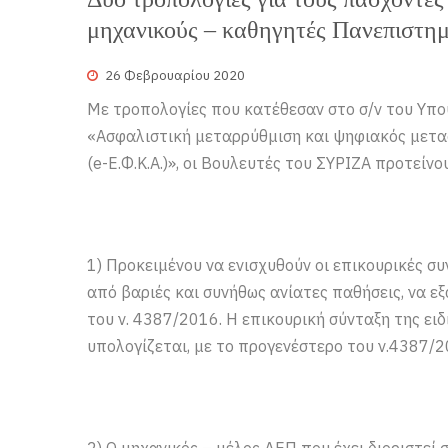
μηχανικούς – καθηγητές Πανεπιστη
26 Φεβρουαρίου 2020
Με τροπολογίες που κατέθεσαν στο σ/ν του Υπο
«Ασφαλιστική μεταρρύθμιση και ψηφιακός μετα
(e-Ε.Φ.Κ.Α.)», οι Βουλευτές του ΣΥΡΙΖΑ προτείνο
1) Προκειμένου να ενισχυθούν οι επικουρικές 
από βαριές και συνήθως ανίατες παθήσεις, να ε
του ν. 4387/2016. Η επικουρική σύνταξη της ειδ
υπολογίζεται, με το προγενέστερο του ν.4387/
2) Ο μηχανικός – μέλος ΔΕΠ που έχει διοριστεί