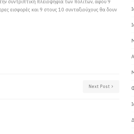
 την συντριπτική πλειοψηφία των πολιτών, αφού 9
Ι
ες εισφορές και 9 στους 10 συνταξιούχους θα δουν
Ι
Μ
Α
Μ
Next Post
Φ
Ι
Δ