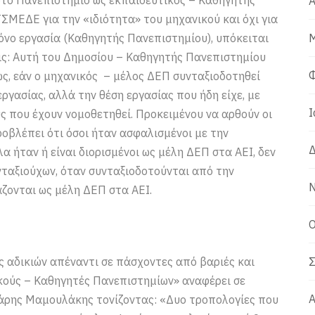
Α
ΣΜΕΔΕ για την «ιδιότητα» του μηχανικού και όχι για
μόνο εργασία (Καθηγητής Πανεπιστημίου), υπόκειται
Μ
εις: Αυτή του Δημοσίου – Καθηγητής Πανεπιστημίου
Φ
ς, εάν ο μηχανικός – μέλος ΔΕΠ συνταξιοδοτηθεί
ργασίας, αλλά την θέση εργασίας που ήδη είχε, με
Ι
ς που έχουν νομοθετηθεί. Προκειμένου να αρθούν οι
ροβλέπει ότι όσοι ήταν ασφαλισμένοι με την
Δ
 ήταν ή είναι διορισμένοι ως μέλη ΔΕΠ στα ΑΕΙ, δεν
νταξιούχων, όταν συνταξιοδοτούνται από την
Ν
άζονται ως μέλη ΔΕΠ στα ΑΕΙ.
Ο
 αδικιών απέναντι σε πάσχοντες από βαριές και
Σ
ικούς – Καθηγητές Πανεπιστημίων» αναφέρει σε
Α
Χάρης Μαμουλάκης τονίζοντας: «Δυο τροπολογίες που