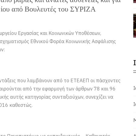
μίου από Βουλευτές του ΣΥΡΙΖΑ
υργείου Εργασίας και Κοινωνικών Υποθέσεων,
σχηματισμός Εθνικού Φορέα Κοινωνικής Ασφάλισης
υν:
συντάξεις που λαμβάνουν από το ΕΤΕΑΕΠ οι πάσχοντες
Ι
ξαιρούνται από την εφαρμογή των άρθρων 78 και 96
ικής αυτής κατηγορίας συνταξιούχων, συνεχίζει να
Ι
2016 καθεστώς.
Μ
 στο Πανεπιστήμιο ως εκπαιδευτικός – Καθηγητής