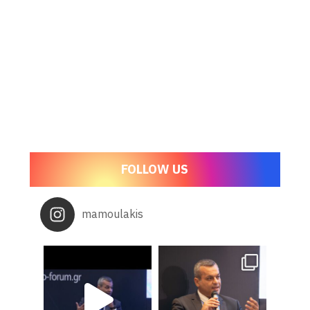
FOLLOW US
mamoulakis