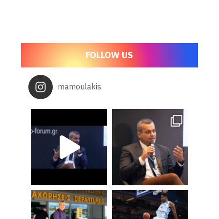
FOLLOW US
mamoulakis