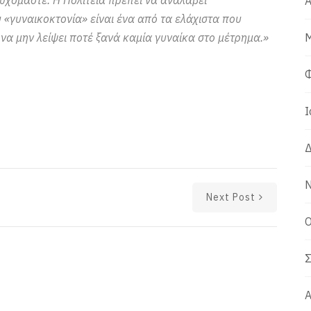
Α
 «γυναικοκτονία» είναι ένα από τα ελάχιστα που
 να μην λείψει ποτέ ξανά καμία γυναίκα στο μέτρημα.»
Μ
Φ
Ι
Δ
Ν
Next Post
Ο
Σ
Α