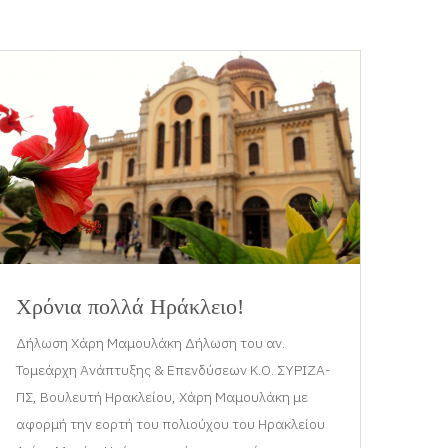
Χρόνια πολλά Ηράκλειο!
Δήλωση Χάρη Μαμουλάκη Δήλωση του αν.
Τομεάρχη Ανάπτυξης & Επενδύσεων Κ.Ο. ΣΥΡΙΖΑ-
ΠΣ, Βουλευτή Ηρακλείου, Χάρη Μαμουλάκη με
αφορμή την εορτή του πολιούχου του Ηρακλείου