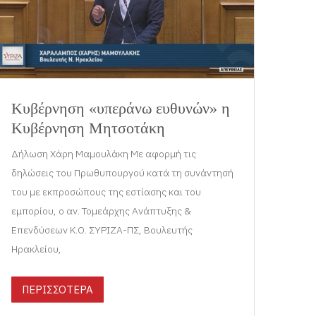
Κυβέρνηση «υπεράνω ευθυνών» η
Κυβέρνηση Μητσοτάκη
Δήλωση Χάρη Μαμουλάκη Με αφορμή τις
δηλώσεις του Πρωθυπουργού κατά τη συνάντησή
του με εκπροσώπους της εστίασης και του
εμπορίου, ο αν. Τομεάρχης Ανάπτυξης &
Επενδύσεων Κ.Ο. ΣΥΡΙΖΑ-ΠΣ, Βουλευτής
Ηρακλείου,
ΠΕΡΙΣΣΟΤΕΡΑ