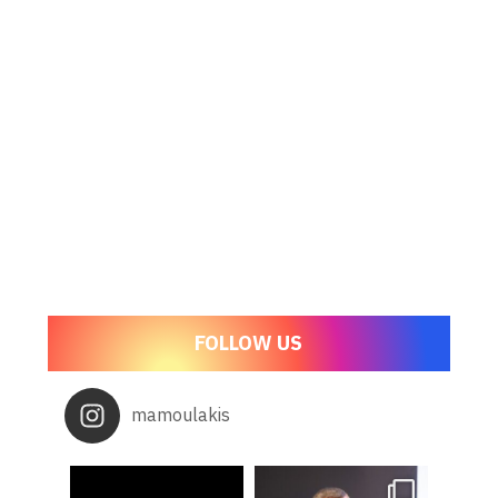
FOLLOW US
mamoulakis