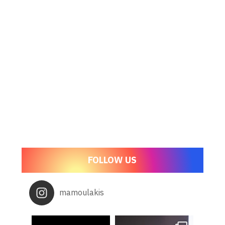
FOLLOW US
mamoulakis