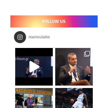
FOLLOW US
mamoulakis