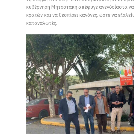
κυβέρνηση Μητσοτάκη απέφυγε ανενδοίαστα να
κρατών και να θεσπίσει κανόνες, ώστε να εξαλεί
καταναλωτές.