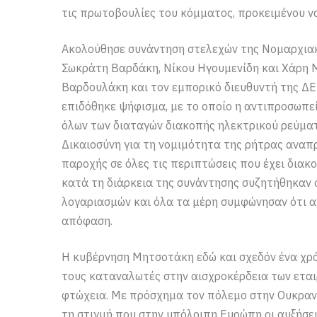
τις πρωτοβουλίες του κόμματος, προκειμένου ν
Ακολούθησε συνάντηση στελεχών της Νομαρχια
Σωκράτη Βαρδάκη, Νίκου Ηγουμενίδη και Χάρη
Βαρδουλάκη και τον εμπορικό διευθυντή της Δ
επιδόθηκε ψήφισμα, με το οποίο η αντιπροσωπε
όλων των διαταγών διακοπής ηλεκτρικού ρεύματ
Δικαιοσύνη για τη νομιμότητα της ρήτρας ανα
παροχής σε όλες τις περιπτώσεις που έχει διακ
κατά τη διάρκεια της συνάντησης συζητήθηκαν
λογαριασμών και όλα τα μέρη συμφώνησαν ότι απ
απόφαση.
Η κυβέρνηση Μητσοτάκη εδώ και σχεδόν ένα χρ
τους καταναλωτές στην αισχροκέρδεια των εταιρ
φτώχεια. Με πρόσχημα τον πόλεμο στην Ουκρανί
τη στιγμή που στην υπόλοιπη Ευρώπη οι αυξήσεις