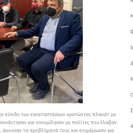
Α
Μ
Φ
Ι
Δ
Ν
Ο
Σ
ην είσοδο των εγκαταστάσεων κρατώντας πλακάτ με
 συνάντησαν και συνομίλησαν με πολίτες που έλαβαν
Α
, άκουσαν τα προβλήματά τους και ενημέρωσαν για