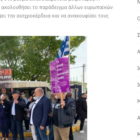
Ν
 ακολουθήσει το παράδειγμα άλλων ευρωπαϊκών
ψει την αισχροκέρδεια και να ανακουφίσει τους
Ο
Σ
Α
Ι
Ι
Μ
Α
Μ