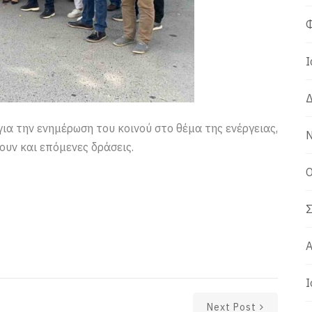
Φ
Ι
Δ
ια την ενημέρωση του κοινού στο θέμα της ενέργειας,
Ν
ουν και επόμενες δράσεις.
Ο
Σ
Α
Ι
Next Post