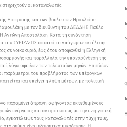
α στηριχτούν οι καταναλωτές.
Ι
κής Επιτροπής και των βουλευτών Ηρακλείου
Ι
 Μαμουλάκη με τον διευθυντή του ΔΕΔΔΗΕ Παύλο
ΕΗ Αντώνη Αποστολάκη. Κατά τη συνάντηση
Μ
ία του ΣΥΡΙΖΑ-ΠΣ απαιτεί το «πάγωμα» εκτέλεσης
ος σε νοικοκυριά, έως ότου αποφανθεί η Ελληνική
Α
προσαρμογής και παράλληλα την επανασύνδεση της
οπεί, λόγω οφειλών των τελευταίων μηνών. Επιπλέον
Μ
 οι παράμετροι του προβλήματος των υπέρογκων
αιτείται και επείγει η λήψη μέτρων, με πολιτική
Φ
Ι
όνο παραμένει άπραγη, αφήνοντας εκτεθειμένους
ειών ενέργειας και αντιμέτωπους με την ενεργειακή
Δ
α, εγκατέλειψε τους καταναλωτές στην τύχη τους,
 στο ρεύμα είναι εξαιρετικά μικρότερες. Η