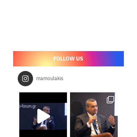
FOLLOW US
mamoulakis