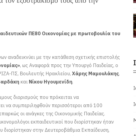
α τον εξοστρακισμό τους από την
αιδευτικών ΠΕ80 Οικονομίας με πρωτοβουλία του
ων αναδεικνύει με την κατάθεση σχετικής επιστολής
ονομίας»
, ως Αναφορά προς την Υπουργό Παιδείας, ο
ΡΙΖΑ-ΠΣ, Βουλευτής Ηρακλείου,
Χάρης Μαμουλάκης
,
Βαρδάκη
και
Νίκου Ηγουμενίδη
.
Ι
ιμους διορισμούς που πρόκειται να
Ι
ει να συμπεριληφθούν περισσότεροι από 100
επαρκώς οι ανάγκες της Οικονομικής Παιδείας.
Μ
Οικονομολόγοι εκπαιδευτικοί που διορίστηκαν ήταν
ου διορίστηκαν στην Δευτεροβάθμια Εκπαίδευση,