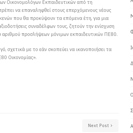
Α
των Οικονομολόγων Εκπαιδευτικών από τη
πρέπει να επαναληφθεί στους επερχόμενους νέους
Μ
κενών που θα προκύψουν τα επόμενα έτη, για μια
αξιοδοτήσεις συναδέλφων τους, ζητούν την ενίσχυση
Φ
ού αριθμού προσλήψεων μόνιμων εκπαιδευτικών ΠΕ80.
Ι
ό, σχετικά με το εάν σκοπεύει να ικανοποιήσει τα
80 Οικονομίας».
Δ
Ν
Ο
Σ
Next Post
Α