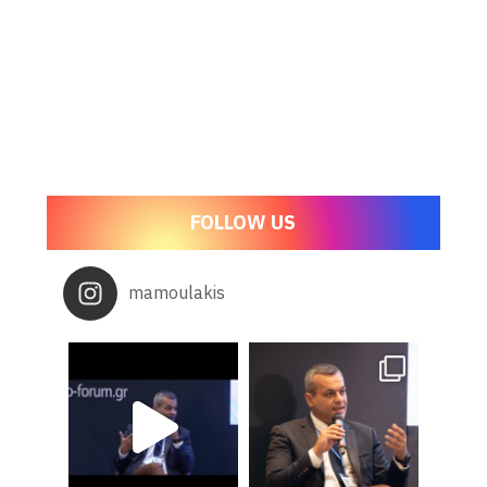
FOLLOW US
mamoulakis