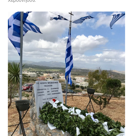
Χερσονήσου.