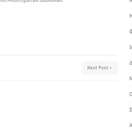
όγου Αναπληρωτών Δασκάλων.
Α
Μ
Φ
Ι
Δ
Next Post
Ν
Ο
Σ
Α