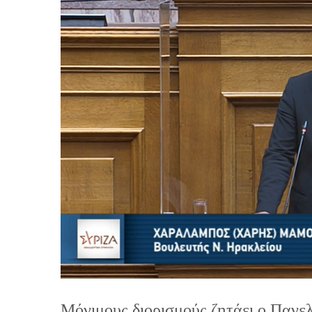
Μόνιμους διορισμούς ζητάει ο Παν