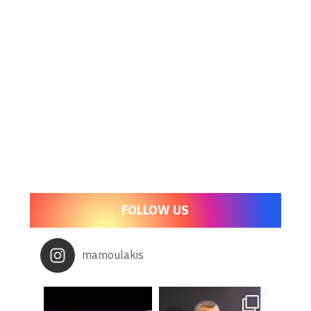
FOLLOW US
mamoulakis