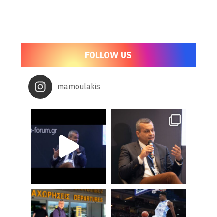
FOLLOW US
mamoulakis