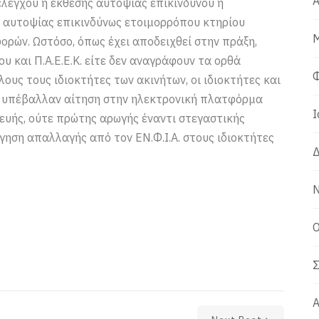
Α
ελέγχου ή έκθεσης αυτοψίας επικίνδυνου ή
 αυτοψίας επικινδύνως ετοιμορρόπου κτηρίου
Μ
ορών. Ωστόσο, όπως έχει αποδειχθεί στην πράξη,
υ και Π.Α.Ε.Ε.Κ. είτε δεν αναγράφουν τα ορθά
Φ
ους τους ιδιοκτήτες των ακινήτων, οι ιδιοκτήτες και
υ υπέβαλλαν αίτηση στην ηλεκτρονική πλατφόρμα
Ι
κευής, ούτε πρώτης αρωγής έναντι στεγαστικής
ήγηση απαλλαγής από τον ΕΝ.Φ.Ι.Α. στους ιδιοκτήτες
Δ
Ν
Ο
Σ
Α