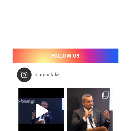
FOLLOW US
mamoulakis