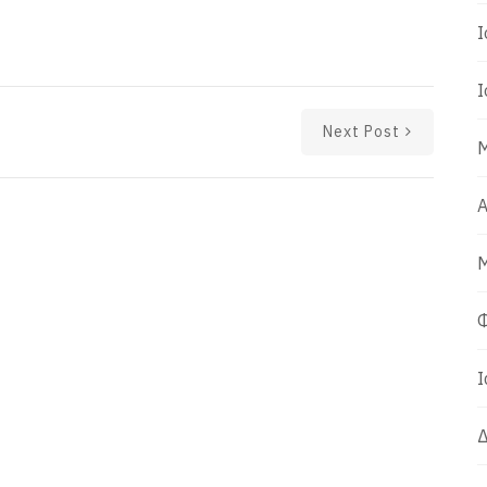
Ι
Ι
Next Post
Μ
Α
Μ
Φ
Ι
Δ