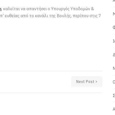
Α
η
, καλείται να απαντήσει ο Υπουργός Υποδομών &
Μ
π’ ευθείας από το κανάλι της Βουλής, περίπου στις 7
Φ
Ι
Δ
Ν
Next Post
Ο
Σ
Α