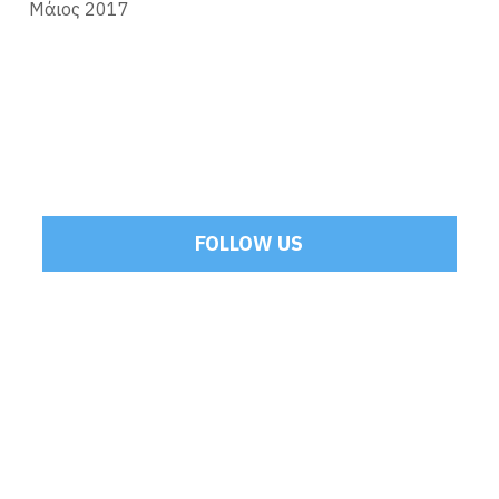
Μάιος 2017
FOLLOW US
Tweets by Mamoulakis