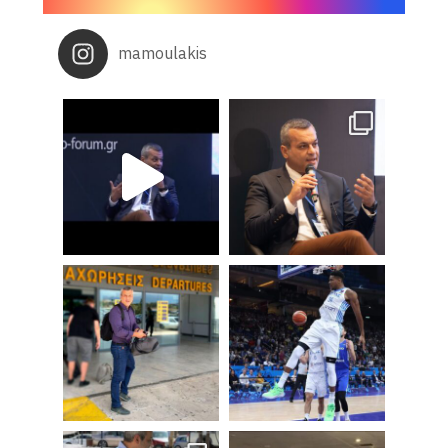
mamoulakis