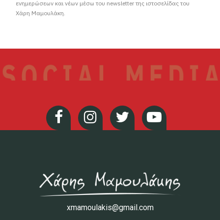
ενημερώσεων και νέων μέσω του newsletter της ιστοσελίδας του
Χάρη Μαμουλάκη.
xmamoulakis@gmail.com