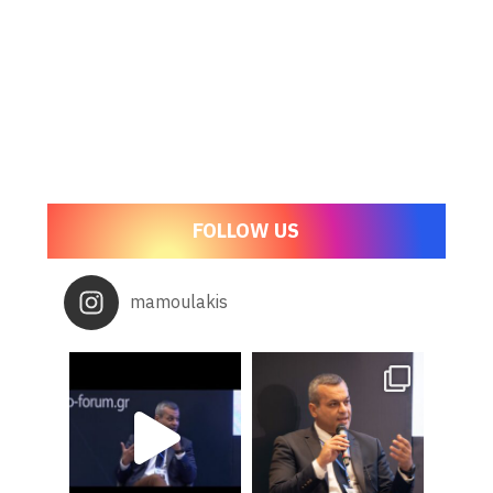
FOLLOW US
mamoulakis