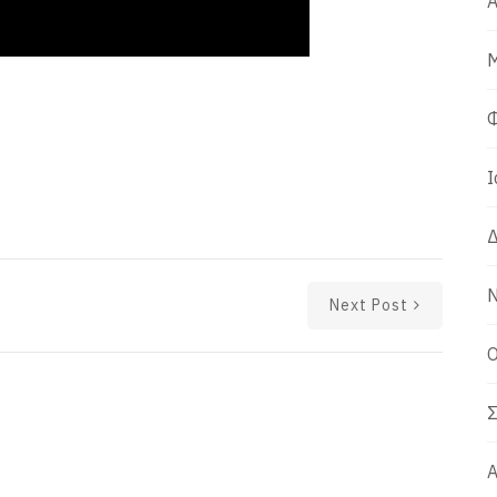
Α
Μ
Φ
Ι
Δ
Ν
Next Post
Ο
Σ
Α