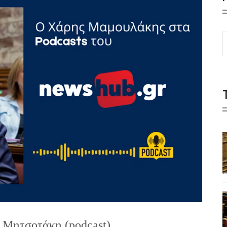
 Μητσοτάκη (podcast)