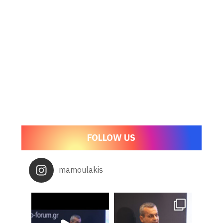
FOLLOW US
mamoulakis