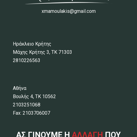
xmamoulakis@gmail.com
Ηράκλειο Κρήτης
Μάχης Κρήτης 3, ΤΚ 71303
2810226563
Αθήνα
Βουλής 4, ΤΚ 10562
2103251068
Fax: 2103706007
ΑΣ ΓΙΝΟΥΜΕ Η
ΑΛΛΑΓΗ
ΠΟΥ