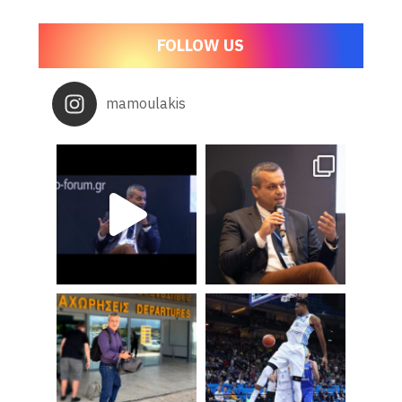
FOLLOW US
mamoulakis