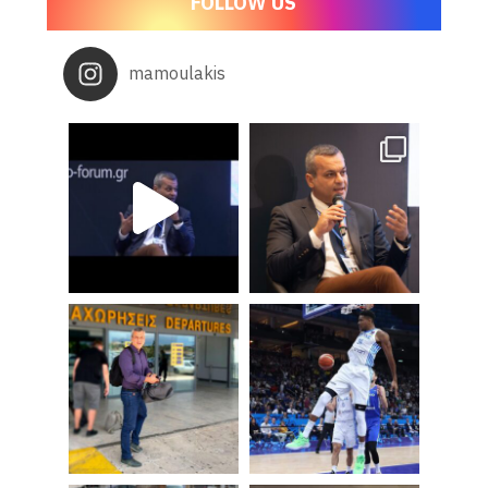
FOLLOW US
mamoulakis