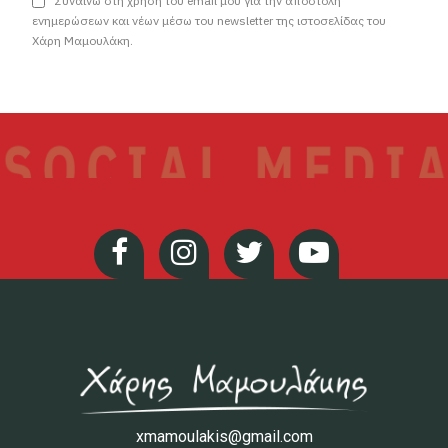
Συναινώ στη χρήση του email μου για την αποστολή
ενημερώσεων και νέων μέσω του newsletter της ιστοσελίδας του
Χάρη Μαμουλάκη.
xmamoulakis@gmail.com