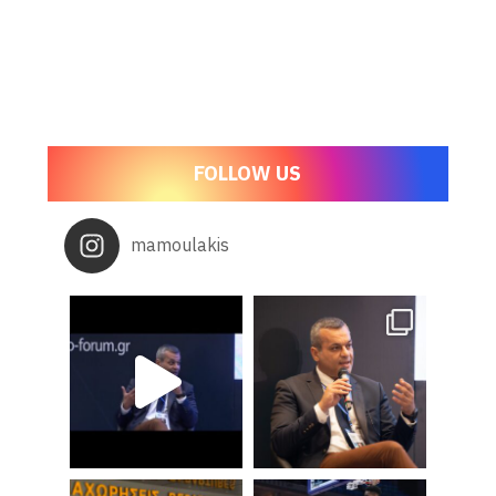
FOLLOW US
mamoulakis