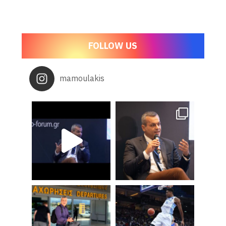
FOLLOW US
mamoulakis