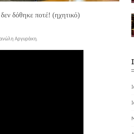
δεν δόθηκε ποτέ! (ηχητικό)
Μανώλη Αργυράκη.
Ι
Ι
Μ