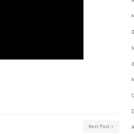
Α
Μ
Φ
Ι
Δ
Ν
Ο
Σ
Next Post
Α