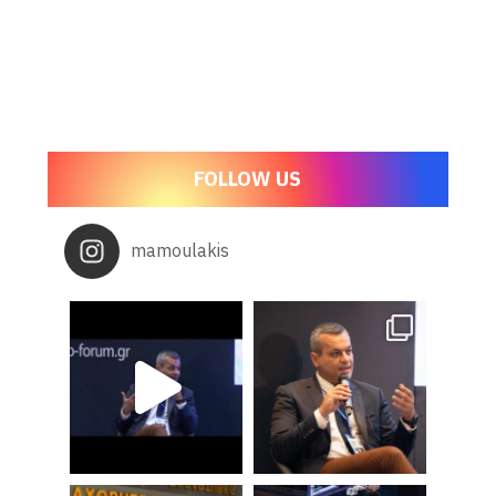
FOLLOW US
mamoulakis