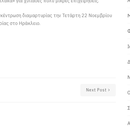
Α
ακα» για χιλιάδες πολύ μικρές επιχειρήσεις.
γκέντρωση διαμαρτυρίας την Τετάρτη 22 Νοεμβρίου
Μ
ρίας στο Ηράκλειο.
Φ
Ι
Δ
Ν
Next Post
Ο
Σ
Α