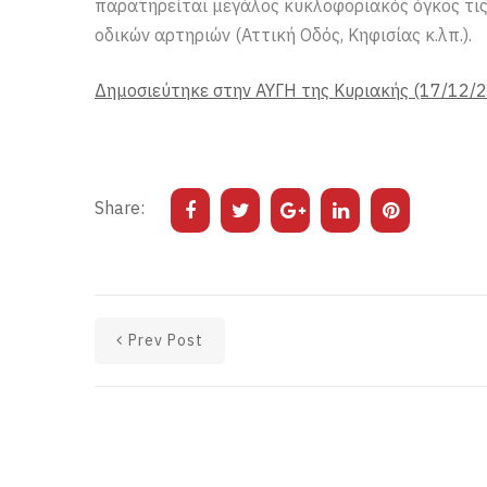
παρατηρείται μεγάλος κυκλοφοριακός όγκος τι
οδικών αρτηριών (Αττική Οδός, Κηφισίας κ.λπ.).
Δημοσιεύτηκε στην ΑΥΓΗ της Κυριακής (17/12/
Share:
Prev Post