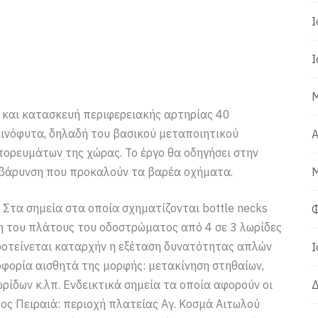
Ι
Ι
Μ
 και κατασκευή περιφερειακής αρτηρίας 40
Οινόφυτα, δηλαδή του βασικού μεταποιητικού
Α
ορευμάτων της χώρας. Το έργο θα οδηγήσει στην
ιβάρυνση που προκαλούν τα βαρέα οχήματα.
Μ
Στα σημεία στα οποία σχηματίζονται bottle necks
Φ
ωση του πλάτους του οδοστρώματος από 4 σε 3 λωρίδες
ροτείνεται καταρχήν η εξέταση δυνατότητας απλών
Ι
φορία αισθητά της μορφής: μετακίνηση στηθαίων,
ίδων κ.λπ. Ενδεικτικά σημεία τα οποία αφορούν οι
Δ
ρος Πειραιά: περιοχή πλατείας Αγ. Κοσμά Αιτωλού