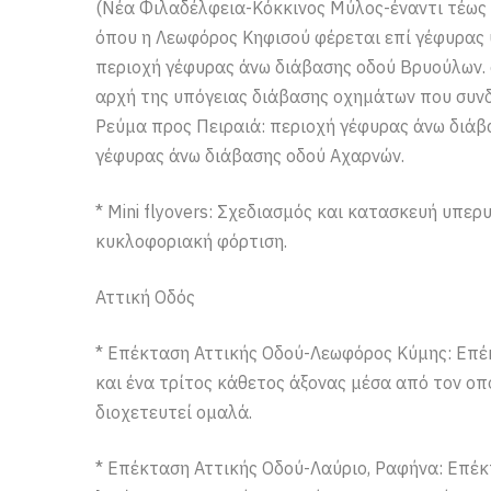
(Νέα Φιλαδέλφεια-Κόκκινος Μύλος-έναντι τέως α
όπου η Λεωφόρος Κηφισού φέρεται επί γέφυρας υ
περιοχή γέφυρας άνω διάβασης οδού Βρυούλων. 
αρχή της υπόγειας διάβασης οχημάτων που συνδέ
Ρεύμα προς Πειραιά: περιοχή γέφυρας άνω διάβ
γέφυρας άνω διάβασης οδού Αχαρνών.
* Mini flyovers: Σχεδιασμός και κατασκευή υπ
κυκλοφοριακή φόρτιση.
Αττική Οδός
* Επέκταση Αττικής Οδού-Λεωφόρος Κύμης: Επέ
και ένα τρίτος κάθετος άξονας μέσα από τον οπ
διοχετευτεί ομαλά.
* Επέκταση Αττικής Οδού-Λαύριο, Ραφήνα: Επέκ