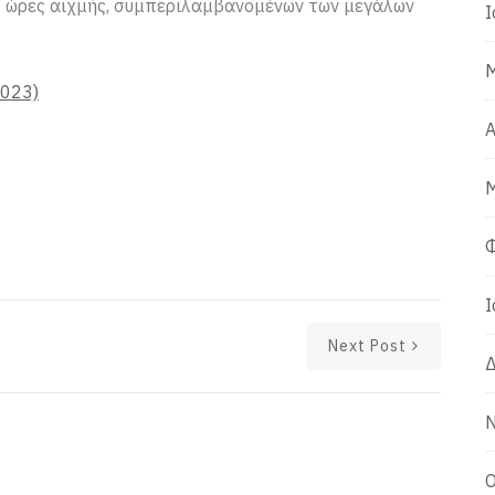
ς ώρες αιχμής, συμπεριλαμβανομένων των μεγάλων
Ι
Μ
2023)
Α
Μ
Φ
Ι
Next Post
Δ
Ν
Ο