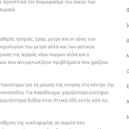
 με προοπτική τον διαμοιρασμό του όγκου των
ειραιά.
Φ
Ι
ερής τροχιάς, τραμ, μετρό και εν γένει των
Δ
δρομολογίων του μετρό αλλά και των αστικών
χυνση της αγοράς νέων συρμών αλλά και ο
Ν
μών που αντιμετωπίζουν προβλήματα που χρήζουν
Ο
τικινήτρων για τη μείωση της κίνησης στο κέντρο της
Σ
εκανοπεδίου. Για παράδειγμα, χαμηλότερο εισιτήριο
χαμηλότερα διόδια στην Αττική Οδό εκτός από τις
Α
Ι
ρύθμιση της κυκλοφορίας σε σημεία που