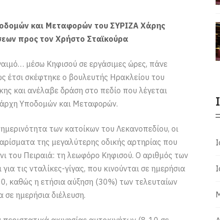
ποδομών και Μεταφορών του ΣΥΡΙΖΑ Χάρης
εων προς τον Χρήστο Σταϊκούρα
γαιμό… μέσω Κηφισού σε εργάσιμες ώρες, πάνε
πως έτσι σκέφτηκε ο βουλευτής Ηρακλείου του
ς και ανέλαβε δράση στο πεδίο που λέγεται
μεάρχη Υποδομών και Μεταφορών.
ημερινότητα των κατοίκων του Λεκανοπεδίου, οι
ιαρίσματα της μεγαλύτερης οδικής αρτηρίας που
Ι
άνι του Πειραιά: τη λεωφόρο Κηφισού. Ο αριθμός των
για τις νταλίκες-γίγας, που κινούνται σε ημερήσια
Ι
00, καθώς η ετήσια αύξηση (30%) των τελευταίων
Μ
 σε ημερήσια διέλευση.