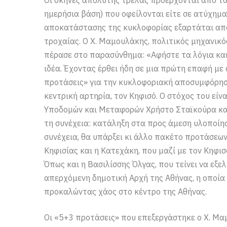
Οι σκηνές απόλυτης τρέλας προέρχονται από τα
ημερήσια βάση) που οφείλονται είτε σε ατύχημα 
αποκατάστασης της κυκλοφορίας εξαρτάται από τ
τροχαίας. Ο Χ. Μαμουλάκης, πολιτικός μηχανικός
πέρασε στο παρασύνθημα: «Αφήστε τα λόγια και
ιδέα. Έχοντας έρθει ήδη σε μια πρώτη επαφή με
προτάσεις» για την κυκλοφοριακή αποσυμφόρηση
κεντρική αρτηρία, τον Κηφισό. Ο στόχος του είν
Υποδομών και Μεταφορών Χρήστο Σταϊκούρα και
τη συνέχεια: κατάληξη στα προς άμεση υλοποίη
συνέχεια, θα υπάρξει κι άλλο πακέτο προτάσεω
Κηφισίας και η Κατεχάκη, που μαζί με τον Κηφι
Όπως και η Βασιλίσσης Όλγας, που τείνει να εξε
απερχόμενη δημοτική Αρχή της Αθήνας, η οποία
προκαλώντας χάος στο κέντρο της Αθήνας.
Οι «5+3 προτάσεις» που επεξεργάστηκε ο Χ. Μα