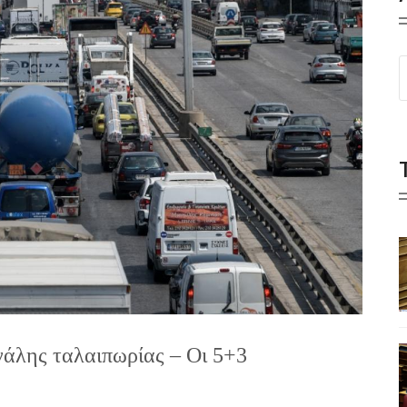
γάλης ταλαιπωρίας – Οι 5+3