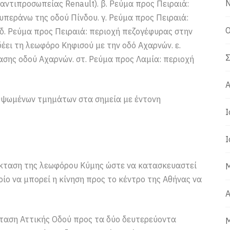
Ν
ντιπροσωπείας Renault). β. Ρεύμα προς Πειραιά:
περάνω της οδού Πίνδου. γ. Ρεύμα προς Πειραιά:
Ο
δ. Ρεύμα προς Πειραιά: περιοχή πεζογέφυρας στην
ει τη λεωφόρο Κηφισού με την οδό Αχαρνών. ε.
Σ
ασης οδού Αχαρνών. στ. Ρεύμα προς Λαμία: περιοχή
Α
ερυψωμένων τμημάτων στα σημεία με έντονη
Ι
Ι
κταση της λεωφόρου Κύμης ώστε να κατασκευαστεί
Μ
οίο να μπορεί η κίνηση προς το κέντρο της Αθήνας να
Α
ταση Αττικής Οδού προς τα δύο δευτερεύοντα
Μ