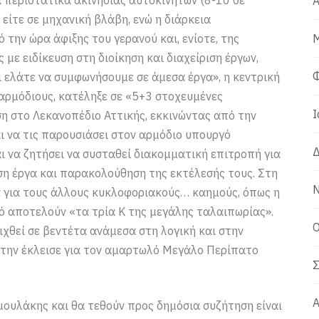
 περιστατικά ακινησίας αυτοκινήτων (8-10 σε
Α
είτε σε μηχανική βλάβη, ενώ η διάρκεια
ην ώρα άφιξης του γερανού και, ενίοτε, της
Μ
 με ειδίκευση στη διοίκηση και διαχείριση έργων,
Φ
 ελάτε να συμφωνήσουμε σε άμεσα έργα», η κεντρική
 αρμόδιους, κατέληξε σε «5+3 στοχευμένες
Ι
 στο Λεκανοπέδιο Αττικής, εκκινώντας από την
αι να τις παρουσιάσει στον αρμόδιο υπουργό
Δ
 να ζητήσει να συσταθεί διακομματική επιτροπή για
ση έργα και παρακολούθηση της εκτέλεσής τους. Στη
Ν
ν για τους άλλους κυκλοφοριακούς… καημούς, όπως η
σό αποτελούν «τα τρία Κ της μεγάλης ταλαιπωρίας».
Ο
λιχθεί σε βεντέτα ανάμεσα στη λογική και στην
 την έκλεισε για τον αμαρτωλό Μεγάλο Περίπατο
Σ
Α
μουλάκης και θα τεθούν προς δημόσια συζήτηση είναι