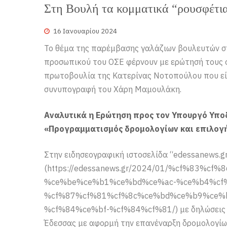
Στη Βουλή τα κομματικά “ρουσφέτι
16 Ιανουαρίου 2024
Το θέμα της παρέμβασης γαλάζιων βουλευτών σ
προσωπικού του ΟΣΕ φέρνουν με ερώτησή τους 
πρωτοβουλία της Κατερίνας Νοτοπούλου που είχε
συνυπογραφή του Χάρη Μαμουλάκη.
Αναλυτικά η Ερώτηση προς τον Υπουργό Υπο
«Προγραμματισμός δρομολογίων και επιλογ
Στην ειδησεογραφική ιστοσελίδα “edessanews.g
(https://edessanews.gr/2024/01/%cf%83%
%ce%be%ce%b1%ce%bd%ce%ac-%ce%b4%cf
%cf%87%cf%81%cf%8c%ce%bd%ce%b9%ce%
%cf%84%ce%bf-%cf%84%cf%81/) με δηλώσεις τ
Έδεσσας με αφορμή την επανέναρξη δρομολογίων