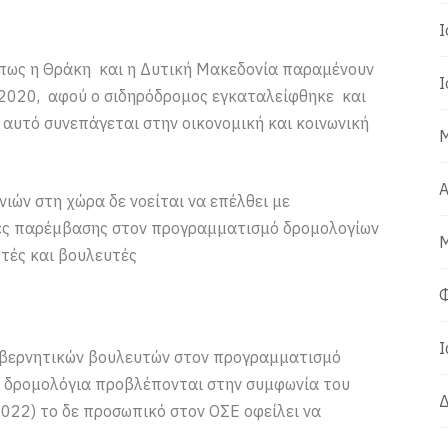
Ι
όπως η Θράκη και η Δυτική Μακεδονία παραμένουν
Ι
 2020, αφού ο σιδηρόδρομος εγκαταλείφθηκε και
 αυτό συνεπάγεται στην οικονομική και κοινωνική
Μ
Α
ιών στη χώρα δε νοείται να επέλθει με
κές παρέμβασης στον προγραμματισμό δρομολογίων
Μ
τές και βουλευτές
Φ
Ι
βερνητικών βουλευτών στον προγραμματισμό
α δρομολόγια προβλέπονται στην συμφωνία του
Δ
2022) το δε προσωπικό στον ΟΣΕ οφείλει να