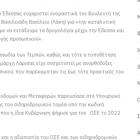
Α
ύ Έδεσσας ευχαριστεί ονομαστικά τον Βουλευτή της
Μ
 Βασιλειάδη Βασίλειο (Λάκη) για «την καταλυτική
με να εντάξουμε τα δρομολόγια μέχρι την Έδεσσα και
Φ
ογής προσωπικού».
Ι
αγωδία των Τεμπών, καθώς και τότε η τοποθέτηση
άρχη Λάρισας είχε συσχετιστεί με ανορθόδοξες
Δ
πικού, που παρέκαμπταν τις έως τότε πρακτικές του
Ν
Υποδομών και Μεταφορών παρουσίασε στο Υπουργικό
Ο
ς του σιδηροδρομικού τομέα υπό την κωδική
 που η ίδια Κυβέρνηση ψήφισε για τον ΟΣΕ το 2022
Σ
Α
και η αξιοπιστία του ΟΣΕ και των σιδηροδρομικών