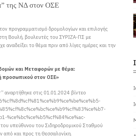
α” της ΝΔ στον ΟΣΕ
τον προγραμματισμό δρομολογίων και επιλογής
στη Βουλή, βουλευτές του ΣΥΡΙΖΑ-ΠΣ με
 αναδείξει το θέμα πριν από λίγες ημέρες και την
δομών και Μεταφορών με θέμα:
ή προσωπικού στον ΟΣΕ»
Ι
r” αναρτήθηκε στις 01.01.2024 βίντεο
cf%86%cf%8d%cf%81%ce%b9%ce%be%ce%b5-
Ι
%85%cf%8c%ce%bc%ce%b9%cf%83%ce%b7-
b1-%ce%bc%ce%b5%cf%84%ce%ac-
Μ
ου υπεύθυνου του Σιδηροδρομικού Σταθμού
 από και προς τη Θεσσαλονίκη.