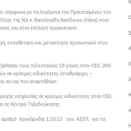
Ν
η -σύμφωνα με τα λεγόμενα του Προϊσταμένου του
Ο
λλας της ΝΔ κ. Βασιλειάδη Βασίλειου (Λάκη) στην
σσας και στην επιλογή προσωπικού;
Σ
γή, τοποθέτηση και μετακίνηση προσωπικού στον
Α
Ι
ήφθησαν τους τελευταίους 18 μήνες στον ΟΣΕ, 200
ών σε κρίσιμες ειδικότητες (σταθμάρχες –
Ι
αι αν ναι που αναρτήθηκε;
Μ
οχής υπηρεσίας σε κρίσιμες ειδικότητες στον ΟΣΕ,
ι σε Κέντρα Τηλεδιοίκησης;
Α
ε αριθμό προκήρυξης 1/2022 του ΑΣΕΠ, για τις
Μ