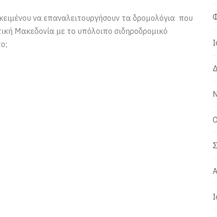
Φ
οκειμένου να επαναλειτουργήσουν τα δρομολόγια που
τική Μακεδονία με το υπόλοιπο σιδηροδρομικό
Ι
ο;
Δ
Ν
Ο
Σ
Α
Ι