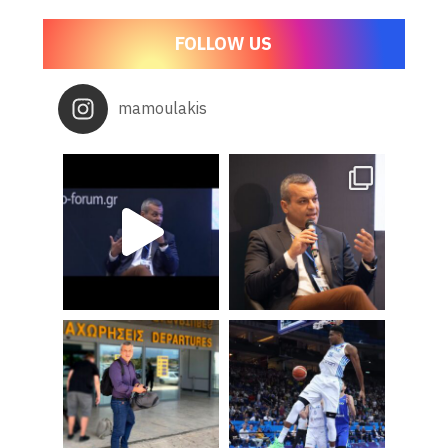
FOLLOW US
mamoulakis