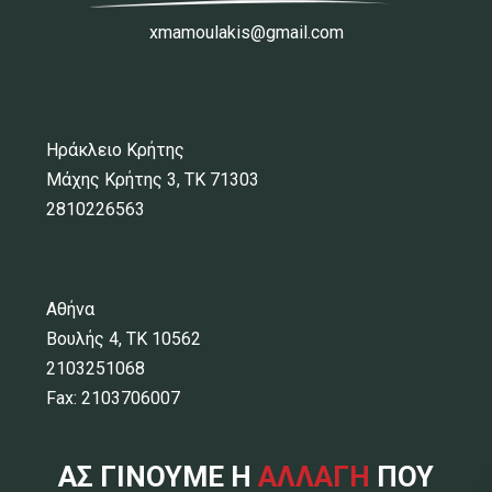
xmamoulakis@gmail.com
Ηράκλειο Κρήτης
Μάχης Κρήτης 3, ΤΚ 71303
2810226563
Αθήνα
Βουλής 4, ΤΚ 10562
2103251068
Fax: 2103706007
ΑΣ ΓΙΝΟΥΜΕ Η
ΑΛΛΑΓΗ
ΠΟΥ